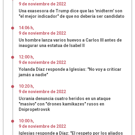
9
de
noviembre
de
2022
Una exasesora de Trump dice que las 'midterm' son
"el mejor indicador" de que no debería ser candidato
14:06 h
,
9
de
noviembre
de
2022
Un hombre lanza varios huevos a Carlos III antes de
inaugurar una estatua de Isabel II
12:00 h
,
9
de
noviembre
de
2022
Yolanda Díaz responde a Iglesias: "No voy a criticar
jamás a nadie"
10:20 h
,
9
de
noviembre
de
2022
Ucrania denuncia cuatro heridos en un ataque
"masivo" con "drones kamikazes" rusos en
Dnipropetrovsk
10:00 h
,
9
de
noviembre
de
2022
Iglesias responde a Díaz: "El respeto por los aliados