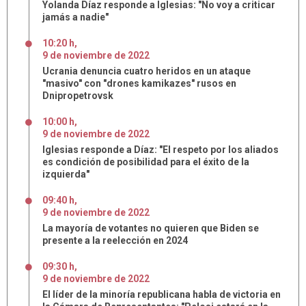
Yolanda Díaz responde a Iglesias: "No voy a criticar
jamás a nadie"
10:20 h
,
9
de
noviembre
de
2022
Ucrania denuncia cuatro heridos en un ataque
"masivo" con "drones kamikazes" rusos en
Dnipropetrovsk
10:00 h
,
9
de
noviembre
de
2022
Iglesias responde a Díaz: "El respeto por los aliados
es condición de posibilidad para el éxito de la
izquierda"
09:40 h
,
9
de
noviembre
de
2022
La mayoría de votantes no quieren que Biden se
presente a la reelección en 2024
09:30 h
,
9
de
noviembre
de
2022
El líder de la minoría republicana habla de victoria en