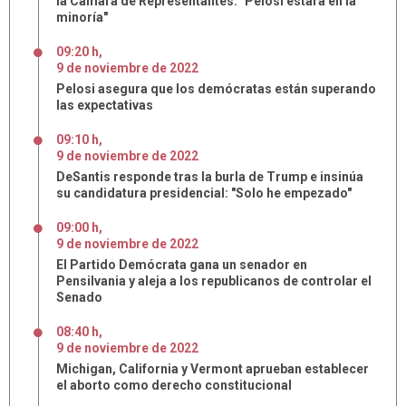
la Cámara de Representantes: "Pelosi estará en la
minoría"
09:20 h
,
9
de
noviembre
de
2022
Pelosi asegura que los demócratas están superando
las expectativas
09:10 h
,
9
de
noviembre
de
2022
DeSantis responde tras la burla de Trump e insinúa
su candidatura presidencial: "Solo he empezado"
09:00 h
,
9
de
noviembre
de
2022
El Partido Demócrata gana un senador en
Pensilvania y aleja a los republicanos de controlar el
Senado
08:40 h
,
9
de
noviembre
de
2022
Michigan, California y Vermont aprueban establecer
el aborto como derecho constitucional