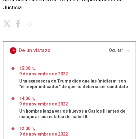
Justicia.
Copiar enlace
De un vistazo
Ocultar
15:38 h
,
9
de
noviembre
de
2022
Una exasesora de Trump dice que las 'midterm' son
"el mejor indicador" de que no debería ser candidato
14:06 h
,
9
de
noviembre
de
2022
Un hombre lanza varios huevos a Carlos III antes de
inaugurar una estatua de Isabel II
12:00 h
,
9
de
noviembre
de
2022