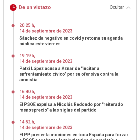
De un vistazo
Ocultar
20:25 h
,
14
de
septiembre
de
2023
Sánchez da negativo en covid y retoma su agenda
pública este viernes
19:19 h
,
14
de
septiembre
de
2023
Patxi López acusa a Aznar de "incitar al
enfrentamiento cívico" por su ofensiva contra la
amnistía
16:40 h
,
14
de
septiembre
de
2023
El PSOE expulsa a Nicolás Redondo por "reiterado
menosprecio" a las siglas del partido
14:52 h
,
14
de
septiembre
de
2023
El PP presenta mociones en toda España para forzar