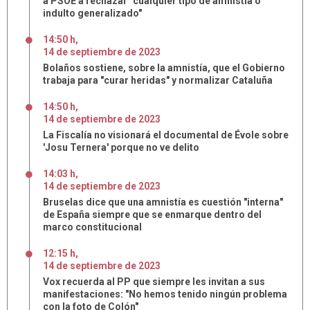
a PSOE a rechazar "cualquier tipo de amnistía o
indulto generalizado"
14:50 h
,
14
de
septiembre
de
2023
Bolaños sostiene, sobre la amnistía, que el Gobierno
trabaja para "curar heridas" y normalizar Cataluña
14:50 h
,
14
de
septiembre
de
2023
La Fiscalía no visionará el documental de Évole sobre
'Josu Ternera' porque no ve delito
14:03 h
,
14
de
septiembre
de
2023
Bruselas dice que una amnistía es cuestión "interna"
de España siempre que se enmarque dentro del
marco constitucional
12:15 h
,
14
de
septiembre
de
2023
Vox recuerda al PP que siempre les invitan a sus
manifestaciones: "No hemos tenido ningún problema
con la foto de Colón"