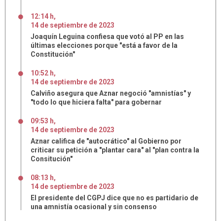
12:14 h
,
14
de
septiembre
de
2023
Joaquín Leguina confiesa que votó al PP en las
últimas elecciones porque "está a favor de la
Constitución"
10:52 h
,
14
de
septiembre
de
2023
Calviño asegura que Aznar negoció "amnistías" y
"todo lo que hiciera falta" para gobernar
09:53 h
,
14
de
septiembre
de
2023
Aznar califica de "autocrático" al Gobierno por
criticar su petición a "plantar cara" al "plan contra la
Consitución"
08:13 h
,
14
de
septiembre
de
2023
El presidente del CGPJ dice que no es partidario de
una amnistía ocasional y sin consenso