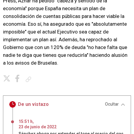
Press, Aznar ha pedido "cabeza y sentido de la
economía" porque España necesita un plan de
consolidación de cuentas públicas para hacer viable la
economía. Eso sí, ha asegurado que es "absolutamente
imposible" que el actual Ejecutivo sea capaz de
implementar un plan así. Además, ha reprochado al
Gobierno que con un 120% de deuda "no hace falta que
nadie te diga que tienes que reducirla" haciendo alusión
a los avisos de Bruselas.
Copiar enlace
De un vistazo
Ocultar
15:51 h
,
23
de
junio
de
2022
Sánchez aboga por extender el tope al precio del gas