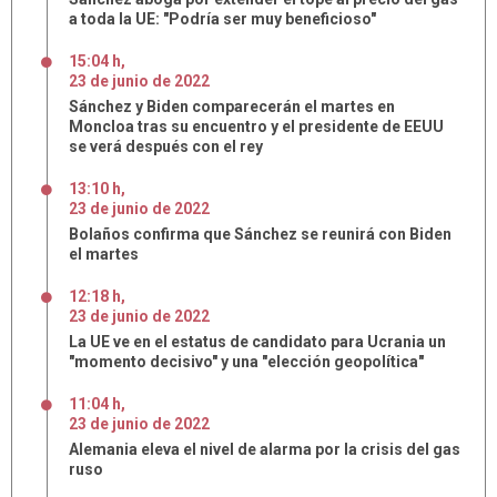
a toda la UE: "Podría ser muy beneficioso"
15:04 h
,
23
de
junio
de
2022
Sánchez y Biden comparecerán el martes en
Moncloa tras su encuentro y el presidente de EEUU
se verá después con el rey
13:10 h
,
23
de
junio
de
2022
Bolaños confirma que Sánchez se reunirá con Biden
el martes
12:18 h
,
23
de
junio
de
2022
La UE ve en el estatus de candidato para Ucrania un
"momento decisivo" y una "elección geopolítica"
11:04 h
,
23
de
junio
de
2022
Alemania eleva el nivel de alarma por la crisis del gas
ruso