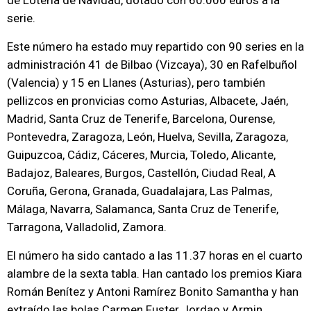
de Lotería de Navidad, dotado con 60.000 euros a la
serie.
Este número ha estado muy repartido con 90 series en la
administración 41 de Bilbao (Vizcaya), 30 en Rafelbuñol
(Valencia) y 15 en Llanes (Asturias), pero también
pellizcos en pronvicias como Asturias, Albacete, Jaén,
Madrid, Santa Cruz de Tenerife, Barcelona, Ourense,
Pontevedra, Zaragoza, León, Huelva, Sevilla, Zaragoza,
Guipuzcoa, Cádiz, Cáceres, Murcia, Toledo, Alicante,
Badajoz, Baleares, Burgos, Castellón, Ciudad Real, A
Coruña, Gerona, Granada, Guadalajara, Las Palmas,
Málaga, Navarra, Salamanca, Santa Cruz de Tenerife,
Tarragona, Valladolid, Zamora.
El número ha sido cantado a las 11.37 horas en el cuarto
alambre de la sexta tabla. Han cantado los premios Kiara
Román Benítez y Antoni Ramírez Bonito Samantha y han
extraído las bolas Carmen Fuster Jordao y Armin