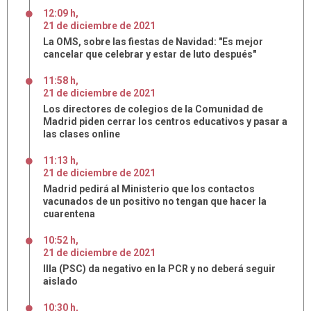
12:09 h
,
21
de
diciembre
de
2021
La OMS, sobre las fiestas de Navidad: "Es mejor
cancelar que celebrar y estar de luto después"
11:58 h
,
21
de
diciembre
de
2021
Los directores de colegios de la Comunidad de
Madrid piden cerrar los centros educativos y pasar a
las clases online
11:13 h
,
21
de
diciembre
de
2021
Madrid pedirá al Ministerio que los contactos
vacunados de un positivo no tengan que hacer la
cuarentena
10:52 h
,
21
de
diciembre
de
2021
Illa (PSC) da negativo en la PCR y no deberá seguir
aislado
10:30 h
,