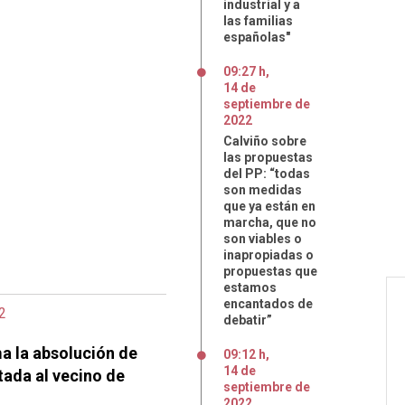
industrial y a
las familias
españolas"
09:27 h
,
14
de
septiembre
de
2022
Calviño sobre
las propuestas
del PP: “todas
son medidas
que ya están en
marcha, que no
son viables o
inapropiadas o
propuestas que
estamos
encantados de
2
debatir”
a la absolución de
09:12 h
,
14
de
tada al vecino de
septiembre
de
2022