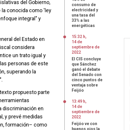
islativas del Gobierno,
consumo de
e la conocida como 'ley
electricidad y
una tasa del
enfoque integral" y
33% a las
energéticas
15:32 h
,
eneral del Estado en
14
de
iscal considera
septiembre
de
2022
tice un trato igual y
El CIS concluye
las personas de este
que Sánchez
ganó el debate
ión, superando la
del Senado con
".
cinco puntos de
ventaja sobre
Feijóo
 texto propuesto parte
 herramientas
13:49 h
,
14
de
la discriminación en
septiembre
de
al, y prevé medidas
2022
Feijóo ve con
ión, formación– como
buenos ojos la