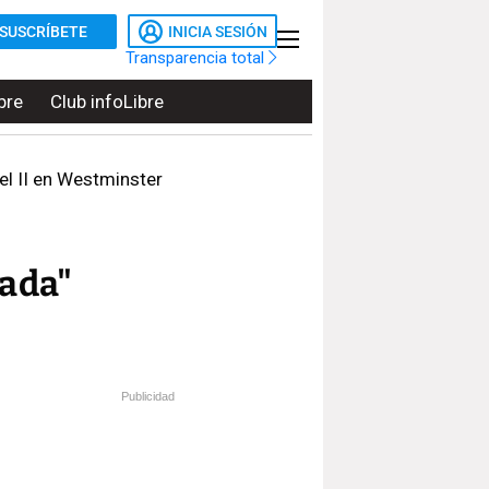
SUSCRÍBETE
INICIA SESIÓN
Transparencia total
bre
Club infoLibre
el II en Westminster
lada"
Publicidad