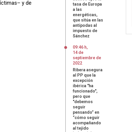
víctimas– y de
tasa de Europa
a las
energéticas,
que sitúa en las
antípodas al
impuesto de
Sánchez
09:46 h
,
14
de
septiembre
de
2022
Ribera asegura
al PP que la
excepción
ibérica "ha
funcionado",
pero que
"debemos
seguir
pensando” en
“cómo seguir
acompañando
al tejido