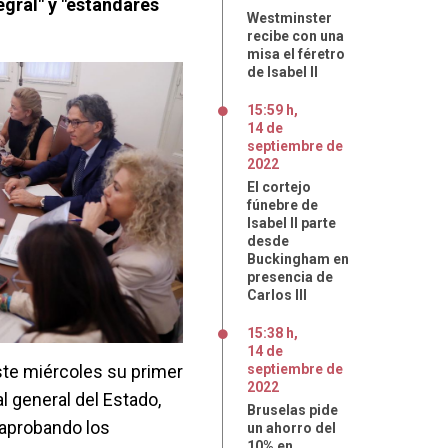
egral" y "estándares
Westminster
recibe con una
misa el féretro
de Isabel II
15:59 h
,
14
de
septiembre
de
2022
El cortejo
fúnebre de
Isabel II parte
desde
Buckingham en
presencia de
Carlos III
15:38 h
,
14
de
ste miércoles su primer
septiembre
de
2022
l general del Estado,
Bruselas pide
o aprobando los
un ahorro del
10% en