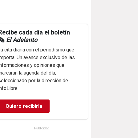
Recibe cada día el boletín
🗞️
El Adelanto
Tu cita diaria con el periodismo que
importa. Un avance exclusivo de las
informaciones y opiniones que
marcarán la agenda del día,
seleccionado por la dirección de
infoLibre.
Quiero recibirla
Publicidad