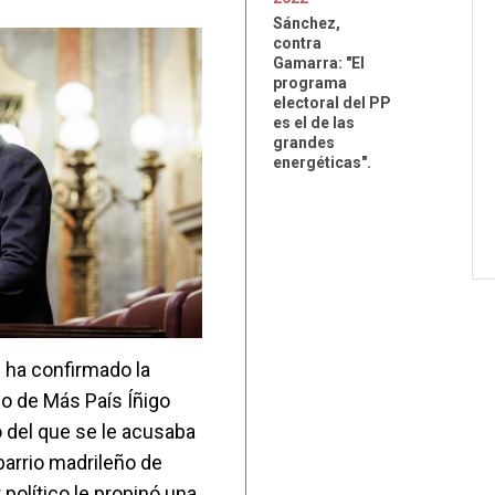
Sánchez,
contra
Gamarra: "El
programa
electoral del PP
es el de las
grandes
energéticas".
d ha confirmado la
do de Más País Íñigo
o del que se le acusaba
barrio madrileño de
 político le propinó una