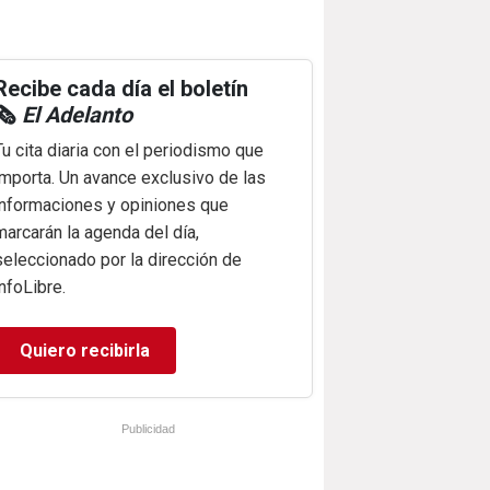
Recibe cada día el boletín
🗞️
El Adelanto
Tu cita diaria con el periodismo que
importa. Un avance exclusivo de las
informaciones y opiniones que
marcarán la agenda del día,
seleccionado por la dirección de
infoLibre.
Quiero recibirla
Publicidad