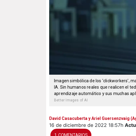
Imagen simbólica de los 'clickworkers', m
IA. Sin humanos reales que realicen el ted
aprendizaje automático y sus muchas aplic
Better Images of AI
David Casacuberta y Ariel Guersenzvaig (A
16 de diciembre de 2022
18:57h
Actu
1