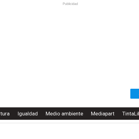
Publicidad
ltura
Igualdad
Medio ambiente
Mediapart
TintaLi