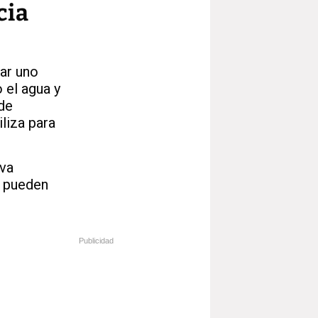
cia
ar uno
 el agua y
 de
liza para
eva
, pueden
Publicidad