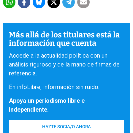
Más allá de los titulares está la
información que cuenta
Accede a la actualidad política con un
análisis riguroso y de la mano de firmas de
referencia.
En infoLibre, información sin ruido.
Apoya un periodismo libre e
independiente.
HAZTE SOCIA/O AHORA