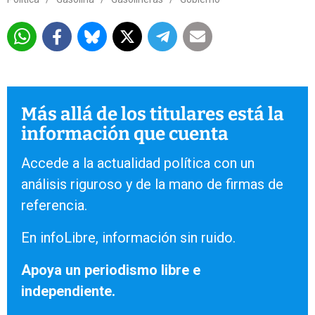
Más allá de los titulares está la
información que cuenta
Accede a la actualidad política con un
análisis riguroso y de la mano de firmas de
referencia.
En infoLibre, información sin ruido.
Apoya un periodismo libre e
independiente.