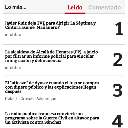
Lo más...
Leído
Comentado
1
Javier Ruiz deja TVE para dirigir La Séptima y
Cintora asume 'Mañaneros'
infoLibre
2
La alcaldesa de Alcalá de Henares (PP), a juicio
por filtrar un informe policial para vincular
inmigración y delincuencia
infoLibre
3
El “aticazo” de Ayuso: cuando el lujo se compra
con dinero público y las explicaciones llegan
después
Roberto Granizo Palomeque
4
La radio pública francesa convierte un
programa sobre la Guerra Civil en altavoz para
un activista contra Sánchez