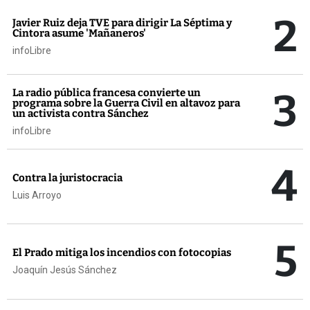
2
Javier Ruiz deja TVE para dirigir La Séptima y
Cintora asume 'Mañaneros'
infoLibre
3
La radio pública francesa convierte un
programa sobre la Guerra Civil en altavoz para
un activista contra Sánchez
infoLibre
4
Contra la juristocracia
Luis Arroyo
5
El Prado mitiga los incendios con fotocopias
Joaquín Jesús Sánchez