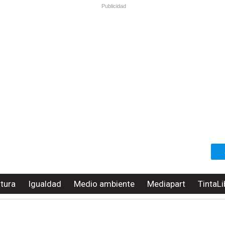
Publicidad
ltura
Igualdad
Medio ambiente
Mediapart
TintaLi