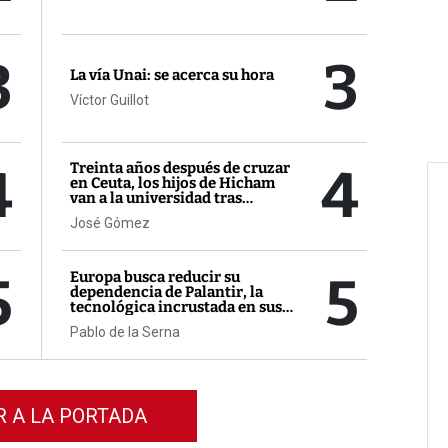
3
3
La vía Unai: se acerca su hora
Víctor Guillot
4
4
Treinta años después de cruzar
en Ceuta, los hijos de Hicham
van a la universidad tras
bachilleratos de excelencia
José Gómez
5
5
Europa busca reducir su
dependencia de Palantir, la
tecnológica incrustada en sus
sistemas más sensibles
Pablo de la Serna
R A LA PORTADA