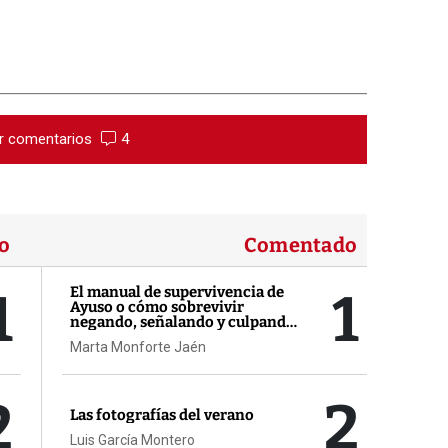
r comentarios
4
o
Comentado
1
1
El manual de supervivencia de
Ayuso o cómo sobrevivir
negando, señalando y culpando
a los demás
Marta Monforte Jaén
2
2
Las fotografías del verano
Luis García Montero