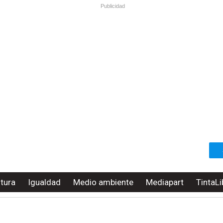
Publicidad
ltura
Igualdad
Medio ambiente
Mediapart
TintaLi