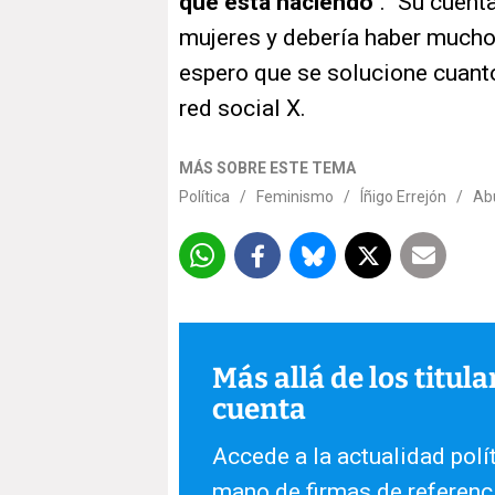
que está haciendo"
. "Su cuen
mujeres y debería haber mucho
espero que se solucione cuanto 
red social X.
MÁS SOBRE ESTE TEMA
Política
/
Feminismo
/
Íñigo Errejón
/
Ab
Más allá de los titul
cuenta
Accede a la actualidad polít
mano de firmas de referenc