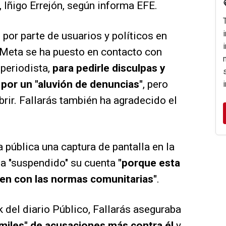
 Iñigo Errejón, según informa EFE.
por parte de usuarios y políticos en
e Meta se ha puesto en contacto con
 periodista,
para pedirle disculpas y
 por un "aluvión de denuncias"
, pero
brir. Fallarás también ha agradecido el
a pública una captura de pantalla en la
ha "suspendido" su cuenta
"porque esta
plen con las normas comunitarias"
.
 del diario Público, Fallarás aseguraba
y miles" de acusaciones más contra él
y