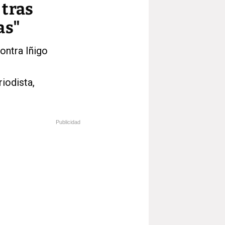
 tras
as"
ontra Iñigo
iodista,
Publicidad