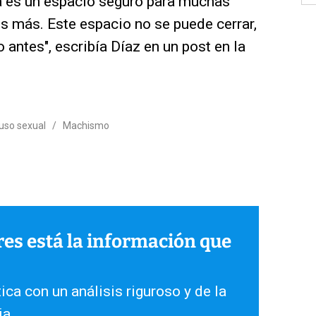
ta es un espacio seguro para muchas
s más. Este espacio no se puede cerrar,
antes", escribía Díaz en un post en la
uso sexual
/
Machismo
ares está la información que
ica con un análisis riguroso y de la
ia.