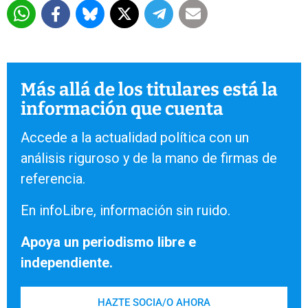
Más allá de los titulares está la
información que cuenta
Accede a la actualidad política con un
análisis riguroso y de la mano de firmas de
referencia.
En infoLibre, información sin ruido.
Apoya un periodismo libre e
independiente.
HAZTE SOCIA/O AHORA