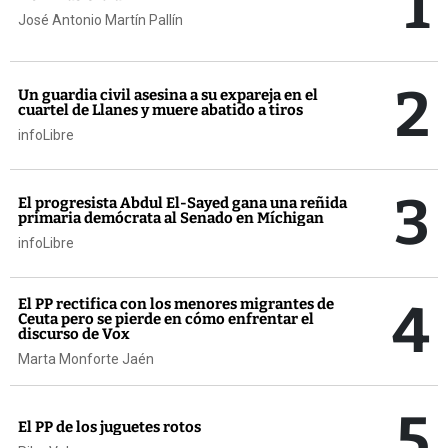
1
José Antonio Martín Pallín
2
Un guardia civil asesina a su expareja en el
cuartel de Llanes y muere abatido a tiros
infoLibre
3
El progresista Abdul El-Sayed gana una reñida
primaria demócrata al Senado en Míchigan
infoLibre
4
El PP rectifica con los menores migrantes de
Ceuta pero se pierde en cómo enfrentar el
discurso de Vox
Marta Monforte Jaén
5
El PP de los juguetes rotos