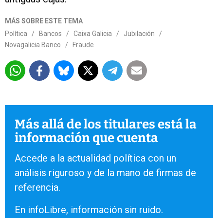
MÁS SOBRE ESTE TEMA
Política
/
Bancos
/
Caixa Galicia
/
Jubilación
/
Novagalicia Banco
/
Fraude
Más allá de los titulares está la
información que cuenta
Accede a la actualidad política con un
análisis riguroso y de la mano de firmas de
referencia.
En infoLibre, información sin ruido.