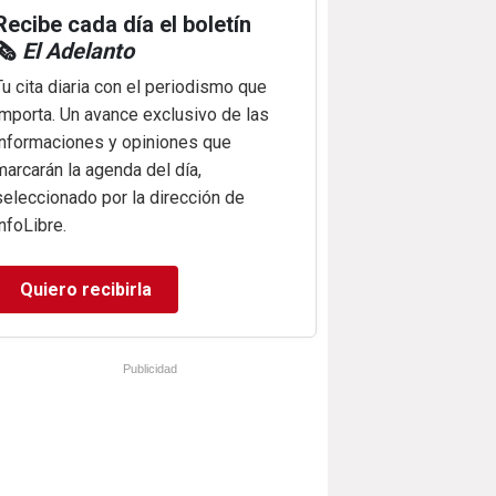
Recibe cada día el boletín
🗞️
El Adelanto
Tu cita diaria con el periodismo que
importa. Un avance exclusivo de las
informaciones y opiniones que
marcarán la agenda del día,
seleccionado por la dirección de
infoLibre.
Quiero recibirla
Publicidad