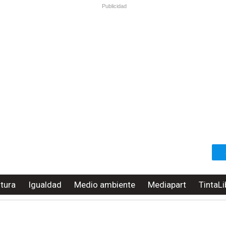
Publicidad
ltura
Igualdad
Medio ambiente
Mediapart
TintaLi