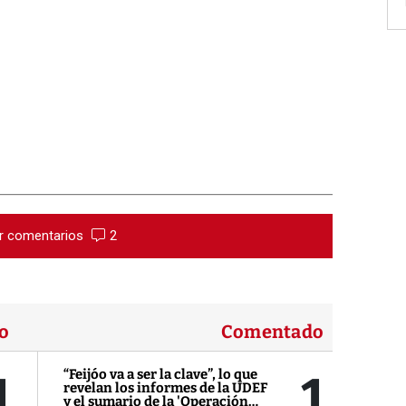
r comentarios
2
o
Comentado
1
1
“Feijóo va a ser la clave”, lo que
revelan los informes de la UDEF
y el sumario de la 'Operación