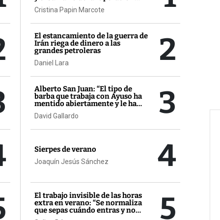
Zeta'
Cristina Papin Marcote
2
2
El estancamiento de la guerra de
Irán riega de dinero a las
grandes petroleras
Daniel Lara
3
3
Alberto San Juan: “El tipo de
barba que trabaja con Ayuso ha
mentido abiertamente y le ha
salido gratis”
David Gallardo
4
4
Sierpes de verano
Joaquín Jesús Sánchez
5
5
El trabajo invisible de las horas
extra en verano: “Se normaliza
que sepas cuándo entras y no
cuándo sales"