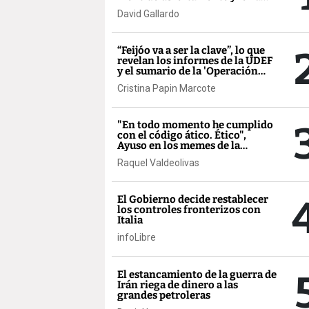
salido gratis”
David Gallardo
“Feijóo va a ser la clave”, lo que
revelan los informes de la UDEF
y el sumario de la 'Operación
Zeta'
Cristina Papin Marcote
"En todo momento he cumplido
con el código ático. Ético",
Ayuso en los memes de la
semana
Raquel Valdeolivas
El Gobierno decide restablecer
los controles fronterizos con
Italia
infoLibre
El estancamiento de la guerra de
Irán riega de dinero a las
grandes petroleras