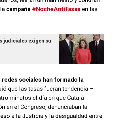
danos, leerán un manifiesto y pondrán
 la
campaña
#NocheAntiTasas
en las
s judiciales exigen su
s redes sociales han formado la
uió que las tasas fueran tendencia –
atro minutos el día en que Catalá
ón en el Congreso, denunciaban la
eso a la Justicia y la desigualdad entre