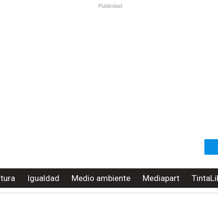
Publicidad
ltura
Igualdad
Medio ambiente
Mediapart
TintaLi