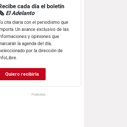
Recibe cada día el boletín
🗞️
El Adelanto
Tu cita diaria con el periodismo que
importa. Un avance exclusivo de las
informaciones y opiniones que
marcarán la agenda del día,
seleccionado por la dirección de
infoLibre.
Quiero recibirla
Publicidad