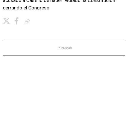
acusado a Castillo de haber "violado" la Constitución
cerrando el Congreso.
Copiar enlace
Publicidad