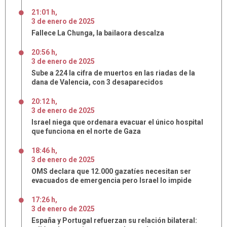
21:01 h
,
3
de
enero
de
2025
Fallece La Chunga, la bailaora descalza
20:56 h
,
3
de
enero
de
2025
Sube a 224 la cifra de muertos en las riadas de la
dana de Valencia, con 3 desaparecidos
20:12 h
,
3
de
enero
de
2025
Israel niega que ordenara evacuar el único hospital
que funciona en el norte de Gaza
18:46 h
,
3
de
enero
de
2025
OMS declara que 12.000 gazatíes necesitan ser
evacuados de emergencia pero Israel lo impide
17:26 h
,
3
de
enero
de
2025
España y Portugal refuerzan su relación bilateral: