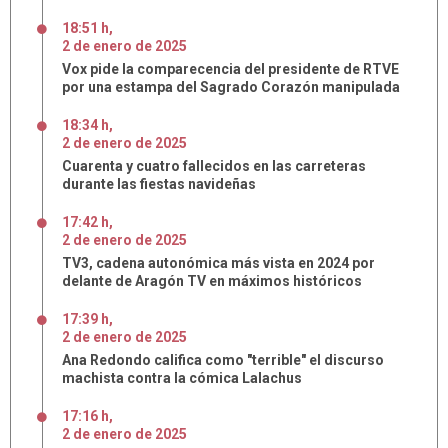
18:51 h
,
2
de
enero
de
2025
Vox pide la comparecencia del presidente de RTVE
por una estampa del Sagrado Corazón manipulada
18:34 h
,
2
de
enero
de
2025
Cuarenta y cuatro fallecidos en las carreteras
durante las fiestas navideñas
17:42 h
,
2
de
enero
de
2025
TV3, cadena autonómica más vista en 2024 por
delante de Aragón TV en máximos históricos
17:39 h
,
2
de
enero
de
2025
Ana Redondo califica como "terrible" el discurso
machista contra la cómica Lalachus
17:16 h
,
2
de
enero
de
2025