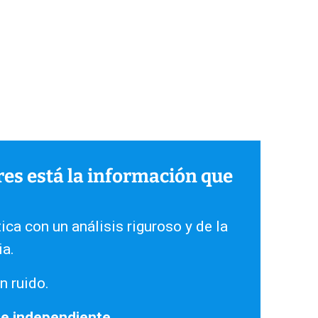
ares está la información que
ica con un análisis riguroso y de la
ia.
n ruido.
 e independiente.