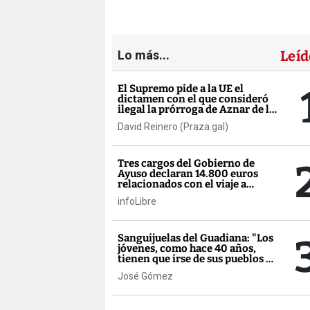
Lo más...
Leíd
El Supremo pide a la UE el
dictamen con el que consideró
ilegal la prórroga de Aznar de la
AP-9
David Reinero (Praza.gal)
Tres cargos del Gobierno de
Ayuso declaran 14.800 euros
relacionados con el viaje a
México
infoLibre
Sanguijuelas del Guadiana: "Los
jóvenes, como hace 40 años,
tienen que irse de sus pueblos o
de Extremadura"
José Gómez