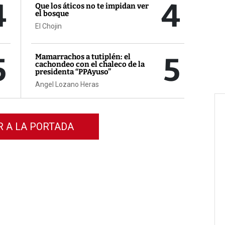
4
4
Que los áticos no te impidan ver
el bosque
El Chojin
5
5
Mamarrachos a tutiplén: el
cachondeo con el chaleco de la
presidenta “PPAyuso”
Angel Lozano Heras
R A LA PORTADA