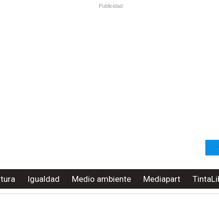
Publicidad
ltura
Igualdad
Medio ambiente
Mediapart
TintaLi