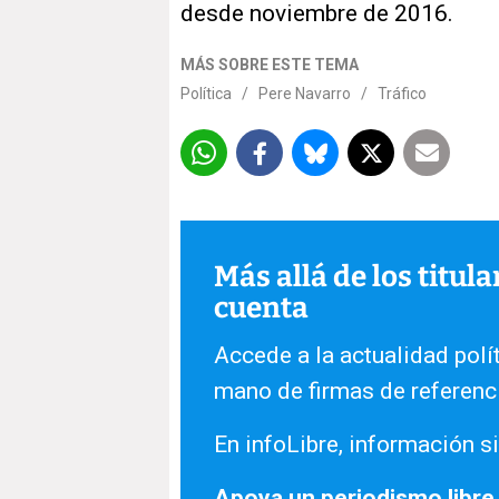
desde noviembre de 2016.
MÁS SOBRE ESTE TEMA
Política
/
Pere Navarro
/
Tráfico
Más allá de los titul
cuenta
Accede a la actualidad polít
mano de firmas de referenc
En infoLibre, información si
Apoya un periodismo libre