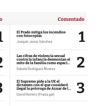
o
Comentado
1
1
El Prado mitiga los incendios
con fotocopias
Joaquín Jesús Sánchez
2
2
Las cifras de violencia sexual
contra la infancia desmontan el
mito de la familia como espacio
seguro
Sabela Rodríguez Álvarez
3
3
El Supremo pide a la UE el
dictamen con el que consideró
ilegal la prórroga de Aznar de la
AP-9
David Reinero (Praza.gal)