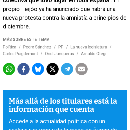
colectiva que tuvo lugar en toda España"
. El
propio Feijóo ya ha anunciado que habrá una
nueva protesta contra la amnistía a principios de
diciembre.
MÁS SOBRE ESTE TEMA
Política
/
Pedro Sánchez
/
PP
/
La nueva legislatura
/
Carles Puigdemont
/
Oriol Junqueras
/
Arnaldo Otegi
Más allá de los titulares está la
información que cuenta
Accede a la actualidad política con un