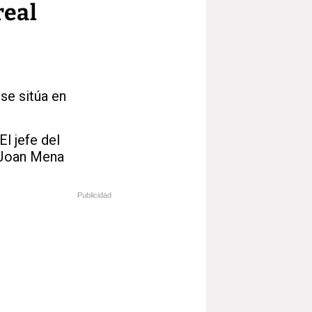
real
se sitúa en
l jefe del
 Joan Mena
Publicidad