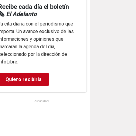
Recibe cada día el boletín
🗞️
El Adelanto
Tu cita diaria con el periodismo que
importa. Un avance exclusivo de las
informaciones y opiniones que
marcarán la agenda del día,
seleccionado por la dirección de
infoLibre.
Quiero recibirla
Publicidad