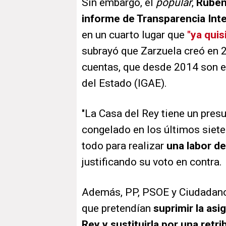
Sin embargo, el
popular
,
Rubén 
informe de Transparencia Inte
en un cuarto lugar que
"ya quis
subrayó que Zarzuela creó en 2
cuentas, que desde 2014 son e
del Estado (IGAE).
"La Casa del Rey tiene un pres
congelado en los últimos siete
todo para realizar
una labor d
justificando su voto en contra.
Además, PP, PSOE y Ciudadan
que pretendían
suprimir la asi
Rey y sustituirla por una retri