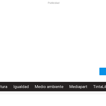
Publicidad
ltura
Igualdad
Medio ambiente
Mediapart
TintaLi