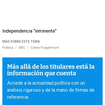
Independencia "inminente"
MÁS SOBRE ESTE TEMA
Política
/
BBC
/
Carles Puigdemont
Más allá de los titulares está la
información que cuenta
Accede a la actualidad política con un
análisis riguroso y de la mano de firmas de
referencia.