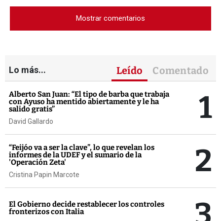
Mostrar comentarios
Lo más...
Leído
Comentado
1
Alberto San Juan: “El tipo de barba que trabaja
con Ayuso ha mentido abiertamente y le ha
salido gratis”
David Gallardo
2
“Feijóo va a ser la clave”, lo que revelan los
informes de la UDEF y el sumario de la
'Operación Zeta'
Cristina Papin Marcote
3
El Gobierno decide restablecer los controles
fronterizos con Italia