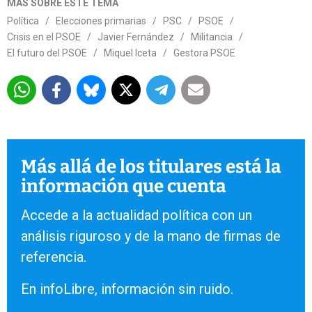
MÁS SOBRE ESTE TEMA
Política
/
Elecciones primarias
/
PSC
/
PSOE
/
Crisis en el PSOE
/
Javier Fernández
/
Militancia
/
El futuro del PSOE
/
Miquel Iceta
/
Gestora PSOE
Más allá de los titulares está la
información que cuenta
Accede a la actualidad política con un
análisis riguroso y de la mano de firmas de
referencia.
En infoLibre, información sin ruido.