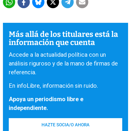
Más allá de los titulares está la
información que cuenta
Accede a la actualidad política con un
análisis riguroso y de la mano de firmas de
referencia.
En infoLibre, información sin ruido.
Apoya un periodismo libre e
independiente.
HAZTE SOCIA/O AHORA