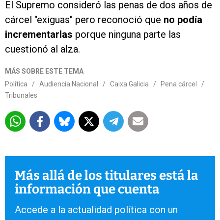
El Supremo consideró las penas de dos años de
cárcel "exiguas" pero reconoció que
no podía
incrementarlas
porque ninguna parte las
cuestionó al alza.
MÁS SOBRE ESTE TEMA
Política
/
Audiencia Nacional
/
Caixa Galicia
/
Pena cárcel
/
Tribunales
Más allá de los titulares está la
información que cuenta
Accede a la actualidad política con un