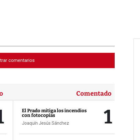
trar comentarios
o
Comentado
1
1
El Prado mitiga los incendios
con fotocopias
Joaquín Jesús Sánchez