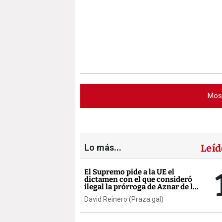
Mos
Lo más...
Leíd
El Supremo pide a la UE el
dictamen con el que consideró
ilegal la prórroga de Aznar de la
AP-9
David Reinero (Praza.gal)