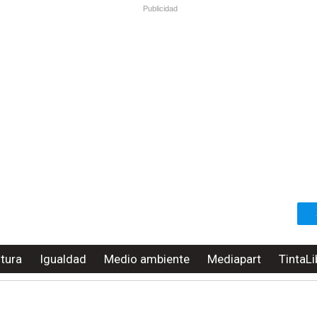
Publicidad
ltura
Igualdad
Medio ambiente
Mediapart
TintaLi