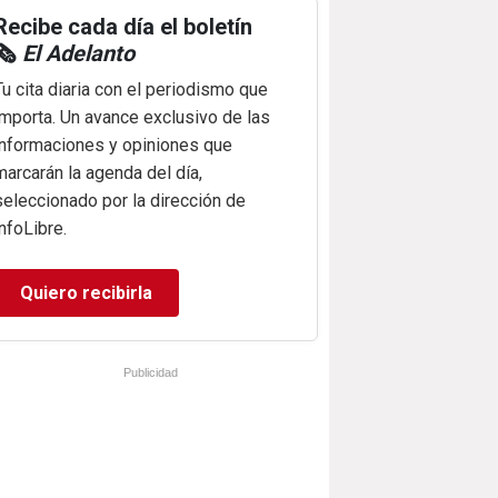
Recibe cada día el boletín
🗞️
El Adelanto
Tu cita diaria con el periodismo que
importa. Un avance exclusivo de las
informaciones y opiniones que
marcarán la agenda del día,
seleccionado por la dirección de
infoLibre.
Quiero recibirla
Publicidad