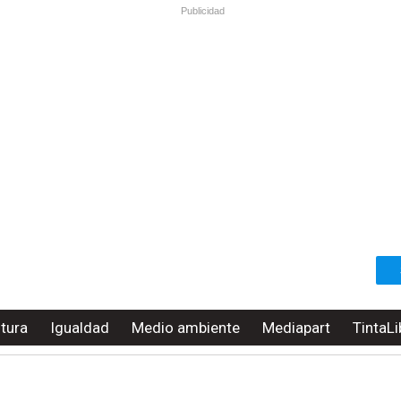
Publicidad
ltura
Igualdad
Medio ambiente
Mediapart
TintaLi