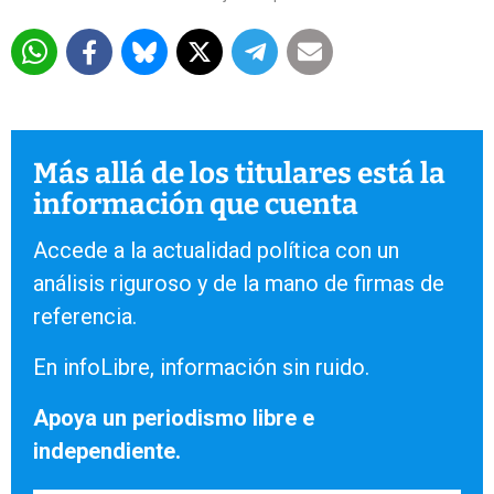
Más allá de los titulares está la
información que cuenta
Accede a la actualidad política con un
análisis riguroso y de la mano de firmas de
referencia.
En infoLibre, información sin ruido.
Apoya un periodismo libre e
independiente.