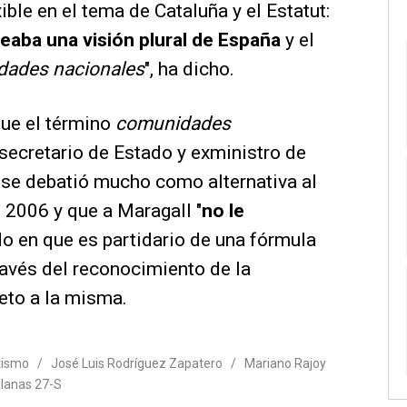
ible en el tema de Cataluña y el Estatut:
teaba una visión plural de España
y el
dades nacionales
", ha dicho.
ue el término
comunidades
secretario de Estado y exministro de
se debatió mucho como alternativa al
e 2006 y que a Maragall "
no le
ido en que es partidario de una fórmula
avés del reconocimiento de la
peto a la misma.
tismo
/
José Luis Rodríguez Zapatero
/
Mariano Rajoy
alanas 27-S