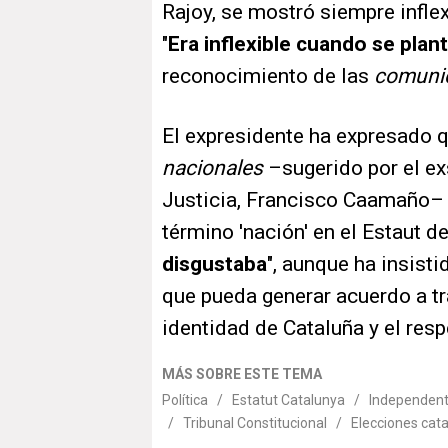
Rajoy, se mostró siempre inflex
"
Era inflexible cuando se plan
reconocimiento de las
comuni
El expresidente ha expresado q
nacionales
–sugerido por el ex
Justicia, Francisco Caamaño– 
término 'nación' en el Estaut d
disgustaba
", aunque ha insist
que pueda generar acuerdo a tr
identidad de Cataluña y el res
MÁS SOBRE ESTE TEMA
Política
/
Estatut Catalunya
/
Independen
/
Tribunal Constitucional
/
Elecciones cat