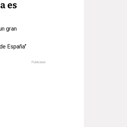
a es
un gran
 de España"
Publicidad