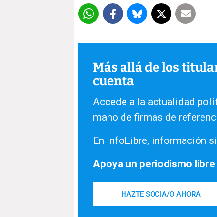
Más allá de los titul
cuenta
Accede a la actualidad polít
mano de firmas de referenc
En infoLibre, información si
Apoya un periodismo libre
HAZTE SOCIA/O AHORA