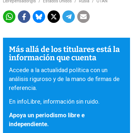
Librepensador@s
/
Estados Unidos
/
Rusia
/
OTAN
Más allá de los titulares está la
información que cuenta
Accede a la actualidad política con un
análisis riguroso y de la mano de firmas de
referencia.
En infoLibre, información sin ruido.
Apoya un periodismo libre e
independiente.