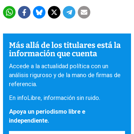
Más allá de los titulares está la
información que cuenta
Accede a la actualidad política con un
análisis riguroso y de la mano de firmas de
referencia.
En infoLibre, información sin ruido.
Apoya un periodismo libre e
independiente.