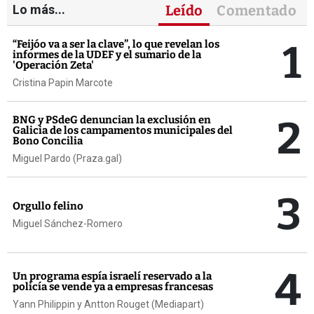
Lo más...
Leído
Comentado
1
“Feijóo va a ser la clave”, lo que revelan los
informes de la UDEF y el sumario de la
'Operación Zeta'
Cristina Papin Marcote
2
BNG y PSdeG denuncian la exclusión en
Galicia de los campamentos municipales del
Bono Concilia
Miguel Pardo (Praza.gal)
3
Orgullo felino
Miguel Sánchez-Romero
4
Un programa espía israelí reservado a la
policía se vende ya a empresas francesas
Yann Philippin y Antton Rouget (Mediapart)