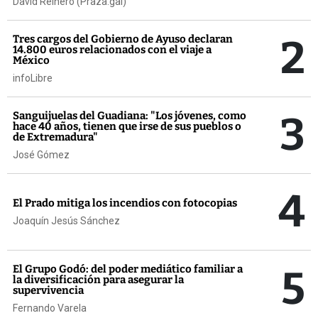
David Reinero (Praza.gal)
2
Tres cargos del Gobierno de Ayuso declaran
14.800 euros relacionados con el viaje a
México
infoLibre
3
Sanguijuelas del Guadiana: "Los jóvenes, como
hace 40 años, tienen que irse de sus pueblos o
de Extremadura"
José Gómez
4
El Prado mitiga los incendios con fotocopias
Joaquín Jesús Sánchez
5
El Grupo Godó: del poder mediático familiar a
la diversificación para asegurar la
supervivencia
Fernando Varela