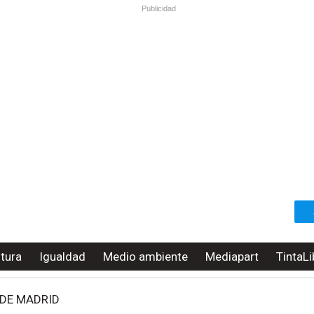
Publicidad
ltura
Igualdad
Medio ambiente
Mediapart
TintaLi
 DE MADRID