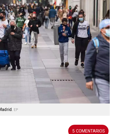
Madrid.
EP
5