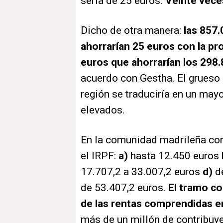
sería de 25 euros.
Veinte vec
Dicho de otra manera:
las 857.
ahorrarían 25 euros con la pr
euros que ahorrarían los 298
acuerdo con Gestha. El grueso 
región se traduciría en un may
elevados.
En la comunidad madrileña co
el IRPF:
a)
hasta 12.450 euros
17.707,2 a 33.007,2 euros
d)
de
de 53.407,2 euros.
El tramo c
de las rentas comprendidas e
más de un millón de contribuyen