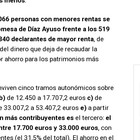
es menos
.
066 personas con menores rentas se
omesa de Díaz Ayuso frente a los 519
.840 declarantes de mayor renta
, de
del dinero que deja de recaudar la
or ahorro para los patrimonios más
nviven cinco tramos autonómicos sobre
b)
de 12.450 a 17.707,2 euros
c)
de
 33.007,2 a 53.407,2 euros
e)
a partir
on más contribuyentes
es
el tercero:
el
ntre 17.700 euros y 33.000 euros
, con
tes (el 31,5% del total). El ahorro en el