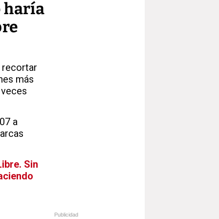
 haría
bre
 recortar
enes más
 veces
007 a
 arcas
ibre. Sin
haciendo
Publicidad