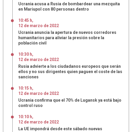
Ucrania acusa a Rusia de bombardear una mezquita
en Mariupol con 80 personas dentro
10:45 h
,
12
de
marzo
de
2022
Ucrania anuncia la apertura de nuevos corredores
humanitarios para aliviar la presión sobre la
población civil
10:30 h
,
12
de
marzo
de
2022
Rusia advierte a los ciudadanos europeos que serán
ellos y no sus dirigentes quien paguen el coste de las
sanciones
10:15 h
,
12
de
marzo
de
2022
Ucrania confirma que el 70% de Lugansk ya está bajo
control ruso
10:10 h
,
12
de
marzo
de
2022
La UE impondrá desde este sábado nuevas