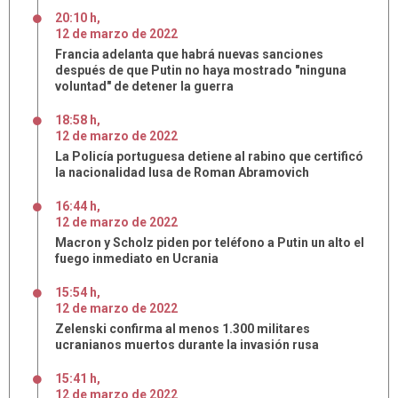
20:10 h
,
12
de
marzo
de
2022
Francia adelanta que habrá nuevas sanciones
después de que Putin no haya mostrado "ninguna
voluntad" de detener la guerra
18:58 h
,
12
de
marzo
de
2022
La Policía portuguesa detiene al rabino que certificó
la nacionalidad lusa de Roman Abramovich
16:44 h
,
12
de
marzo
de
2022
Macron y Scholz piden por teléfono a Putin un alto el
fuego inmediato en Ucrania
15:54 h
,
12
de
marzo
de
2022
Zelenski confirma al menos 1.300 militares
ucranianos muertos durante la invasión rusa
15:41 h
,
12
de
marzo
de
2022