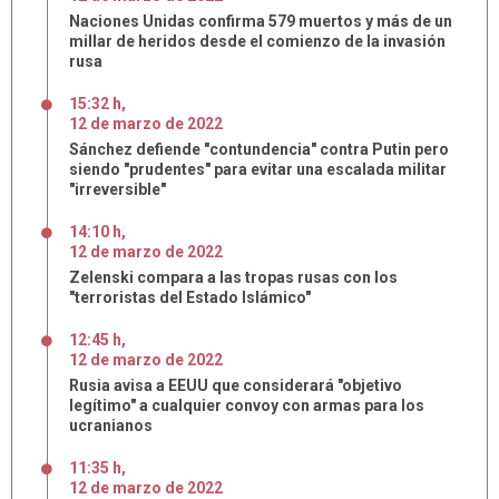
Naciones Unidas confirma 579 muertos y más de un
millar de heridos desde el comienzo de la invasión
rusa
15:32 h
,
12
de
marzo
de
2022
Sánchez defiende "contundencia" contra Putin pero
siendo "prudentes" para evitar una escalada militar
"irreversible"
14:10 h
,
12
de
marzo
de
2022
Zelenski compara a las tropas rusas con los
"terroristas del Estado Islámico"
12:45 h
,
12
de
marzo
de
2022
Rusia avisa a EEUU que considerará "objetivo
legítimo" a cualquier convoy con armas para los
ucranianos
11:35 h
,
12
de
marzo
de
2022