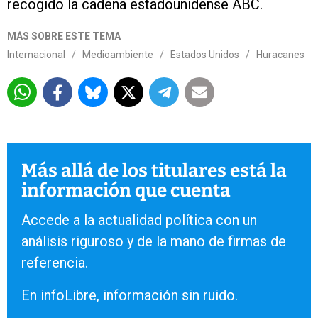
recogido la cadena estadounidense ABC.
MÁS SOBRE ESTE TEMA
Internacional
/
Medioambiente
/
Estados Unidos
/
Huracanes
Más allá de los titulares está la
información que cuenta
Accede a la actualidad política con un
análisis riguroso y de la mano de firmas de
referencia.
En infoLibre, información sin ruido.