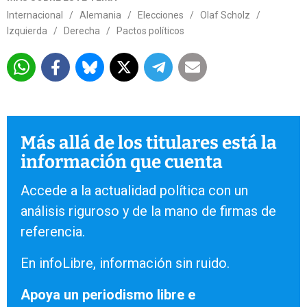
Internacional
/
Alemania
/
Elecciones
/
Olaf Scholz
/
Izquierda
/
Derecha
/
Pactos políticos
Más allá de los titulares está la
información que cuenta
Accede a la actualidad política con un
análisis riguroso y de la mano de firmas de
referencia.
En infoLibre, información sin ruido.
Apoya un periodismo libre e