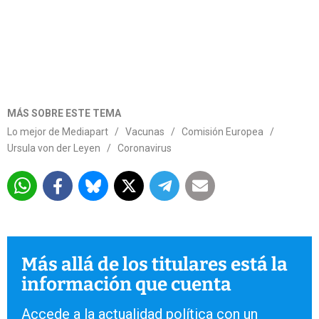
MÁS SOBRE ESTE TEMA
Lo mejor de Mediapart
/
Vacunas
/
Comisión Europea
/
Ursula von der Leyen
/
Coronavirus
Más allá de los titulares está la
información que cuenta
Accede a la actualidad política con un