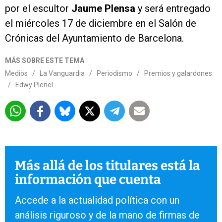
por el escultor
Jaume Plensa
y será entregado
el miércoles 17 de diciembre en el Salón de
Crónicas del Ayuntamiento de Barcelona.
MÁS SOBRE ESTE TEMA
Medios
/
La Vanguardia
/
Periodismo
/
Premios y galardones
/
Edwy Plenel
Más allá de los titulares está la
información que cuenta
Accede a la actualidad política con un
análisis riguroso y de la mano de firmas de