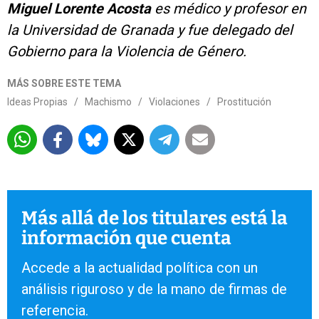
Miguel Lorente Acosta
es médico y profesor en
la Universidad de Granada y fue delegado del
Gobierno para la Violencia de Género.
MÁS SOBRE ESTE TEMA
Ideas Propias
/
Machismo
/
Violaciones
/
Prostitución
Más allá de los titulares está la
información que cuenta
Accede a la actualidad política con un
análisis riguroso y de la mano de firmas de
referencia.