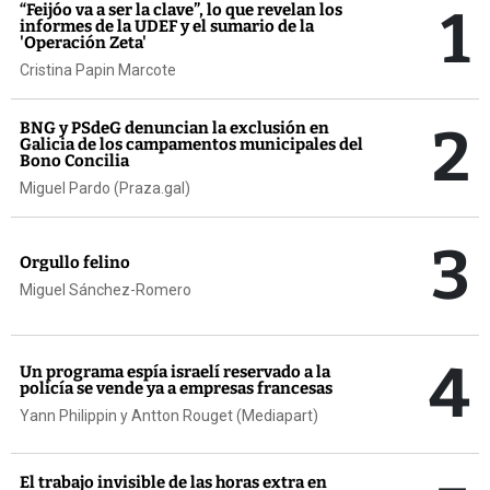
1
“Feijóo va a ser la clave”, lo que revelan los
informes de la UDEF y el sumario de la
'Operación Zeta'
Cristina Papin Marcote
2
BNG y PSdeG denuncian la exclusión en
Galicia de los campamentos municipales del
Bono Concilia
Miguel Pardo (Praza.gal)
3
Orgullo felino
Miguel Sánchez-Romero
4
Un programa espía israelí reservado a la
policía se vende ya a empresas francesas
Yann Philippin y Antton Rouget (Mediapart)
El trabajo invisible de las horas extra en