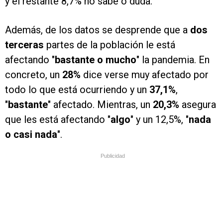
y el restante 8,7% no sabe o duda.
Además, de los datos se desprende que a
dos
terceras
partes de la población le está
afectando "
bastante o mucho
" la pandemia. En
concreto, un
28%
dice verse muy afectado por
todo lo que está ocurriendo y un
37,1%
,
"
bastante
" afectado. Mientras, un
20,3%
asegura
que les está afectando "
algo
" y un 12,5%, "
nada
o casi nada
".
Publicidad