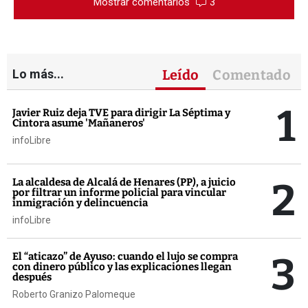
Mostrar comentarios
3
Lo más...
Leído
Comentado
1
Javier Ruiz deja TVE para dirigir La Séptima y
Cintora asume 'Mañaneros'
infoLibre
2
La alcaldesa de Alcalá de Henares (PP), a juicio
por filtrar un informe policial para vincular
inmigración y delincuencia
infoLibre
3
El “aticazo” de Ayuso: cuando el lujo se compra
con dinero público y las explicaciones llegan
después
Roberto Granizo Palomeque