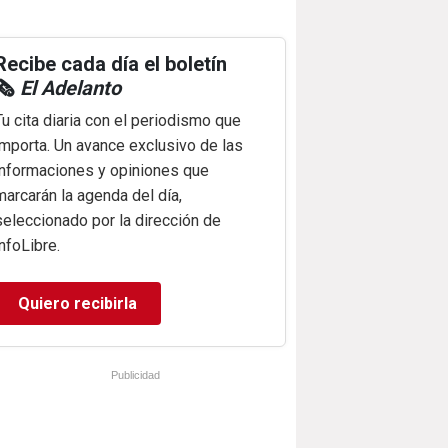
Recibe cada día el boletín
🗞️
El Adelanto
Tu cita diaria con el periodismo que
importa. Un avance exclusivo de las
informaciones y opiniones que
marcarán la agenda del día,
seleccionado por la dirección de
infoLibre.
Quiero recibirla
Publicidad