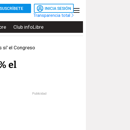
SUSCRÍBETE
INICIA SESIÓN
Transparencia total
bre
Club infoLibre
s sí' el Congreso
% el
Publicidad