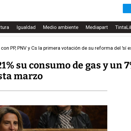
ltura
Igualdad
Medio ambiente
Mediapart
TintaLi
con PP, PNV y Cs la primera votación de su reforma del 'sí e
21% su consumo de gas y un 7
asta marzo