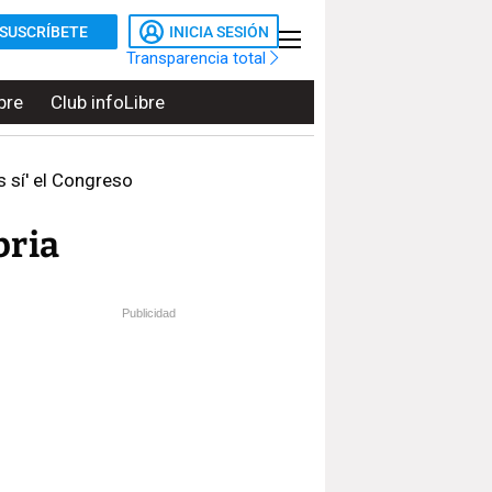
SUSCRÍBETE
INICIA SESIÓN
Transparencia total
bre
Club infoLibre
s sí' el Congreso
bria
Publicidad