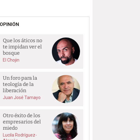
OPINIÓN
Que los áticos no
te impidan ver el
bosque
El Chojin
Un foro para la
teología de la
liberación
Juan José Tamayo
Otro éxito de los
empresarios del
miedo
Lucila Rodríguez-