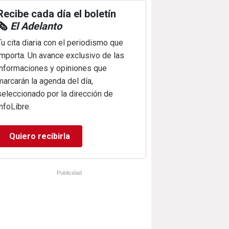
Recibe cada día el boletín
🗞️
El Adelanto
Tu cita diaria con el periodismo que
importa. Un avance exclusivo de las
informaciones y opiniones que
marcarán la agenda del día,
seleccionado por la dirección de
infoLibre.
Quiero recibirla
Publicidad