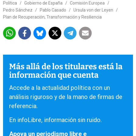
Política
/
Gobierno de España
/
Comisión Europea
/
Pedro Sánchez
/
Pablo Casado
/
Ursula von der Leyen
/
Plan de Recuperación, Transformación y Resiliencia
Más allá de los titulares está la
información que cuenta
Accede a la actualidad política con un
análisis riguroso y de la mano de firmas de
referencia.
En infoLibre, información sin ruido.
Apoya un periodismo libre e