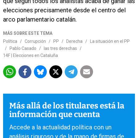
que según todos los analistas acaba de ganar las
elecciones precisamente desde el centro del
arco parlamentario catalán.
MÁS SOBRE ESTE TEMA
Política
/
Corrupción
/
PP
/
Derecha
/
La situación en el PP
/
Pablo Casado
/
las tres derechas
/
14F | Elecciones en Cataluña
Más allá de los titulares está la
información que cuenta
Accede a la actualidad política con un
análisis riguroso y de la mano de firmas de