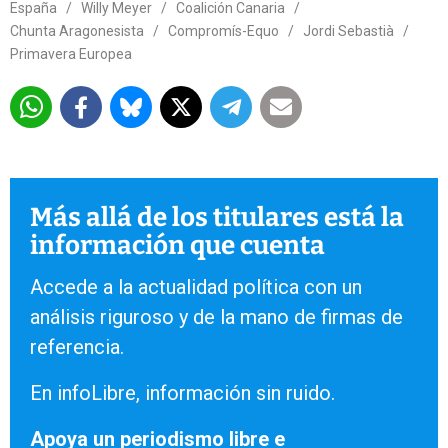
España
/
Willy Meyer
/
Coalición Canaria
/
Chunta Aragonesista
/
Compromís-Equo
/
Jordi Sebastià
/
Primavera Europea
Más allá de los titulares está la
información que cuenta
Accede a la actualidad política con un
análisis riguroso y de la mano de firmas de
referencia.
En infoLibre, información sin ruido.
Apoya un periodismo libre e