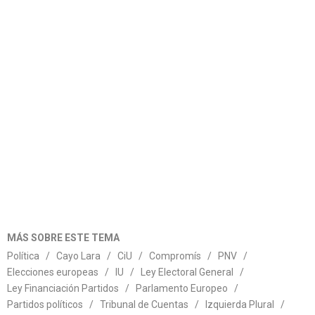
MÁS SOBRE ESTE TEMA
Política
/
Cayo Lara
/
CiU
/
Compromís
/
PNV
/
Elecciones europeas
/
IU
/
Ley Electoral General
/
Ley Financiación Partidos
/
Parlamento Europeo
/
Partidos políticos
/
Tribunal de Cuentas
/
Izquierda Plural
/