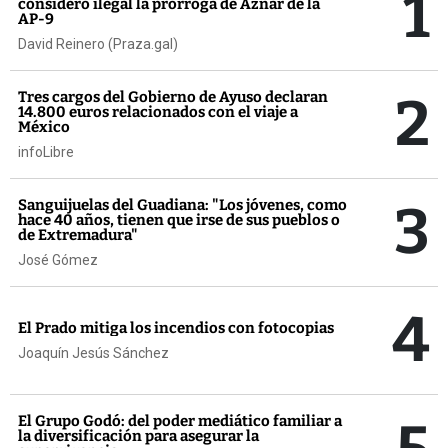
1
consideró ilegal la prórroga de Aznar de la
AP-9
David Reinero (Praza.gal)
2
Tres cargos del Gobierno de Ayuso declaran
14.800 euros relacionados con el viaje a
México
infoLibre
3
Sanguijuelas del Guadiana: "Los jóvenes, como
hace 40 años, tienen que irse de sus pueblos o
de Extremadura"
José Gómez
4
El Prado mitiga los incendios con fotocopias
Joaquín Jesús Sánchez
El Grupo Godó: del poder mediático familiar a
la diversificación para asegurar la